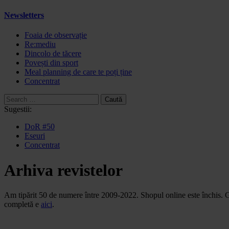
Newsletters
Foaia de observație
Re:mediu
Dincolo de tăcere
Povești din sport
Meal planning de care te poți ține
Concentrat
Caută
după:
Sugestii:
DoR #50
Eseuri
Concentrat
Arhiva revistelor
Am tipărit 50 de numere între 2009-2022. Shopul online este închis. Găse
completă e
aici
.