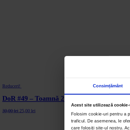
Consimțământ
Reduceri!
DoR #49 – Toamnă 2022
Acest site utilizează cookie-
30,00
lei
25,00
lei
Folosim cookie-uri pentru a pe
traficul. De asemenea, le ofer
care folosiți site-ul nostru. A