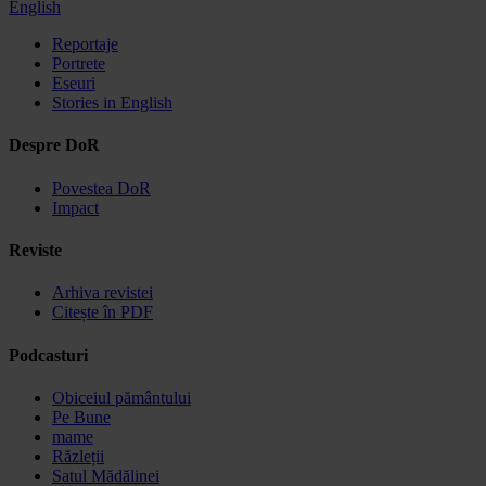
English
Reportaje
Portrete
Eseuri
Stories in English
Despre DoR
Povestea DoR
Impact
Reviste
Arhiva revistei
Citește în PDF
Podcasturi
Obiceiul pământului
Pe Bune
mame
Răzleții
Satul Mădălinei