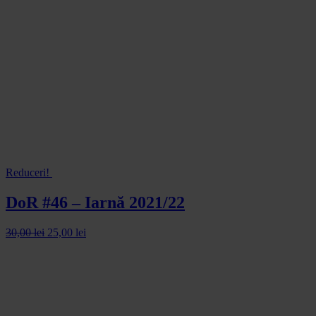
Reduceri!
DoR #46 – Iarnă 2021/22
30,00
lei
25,00
lei