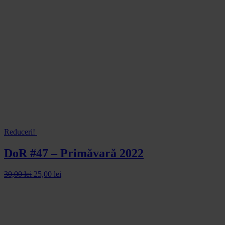
Reduceri!
DoR #47 – Primăvară 2022
30,00
lei
25,00
lei