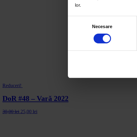
lor.
Selecția
Necesare
consimțământului
Reduceri!
DoR #48 – Vară 2022
30,00
lei
25,00
lei