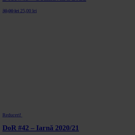
30,00
lei
25,00
lei
Reduceri!
DoR #42 – Iarnă 2020/21