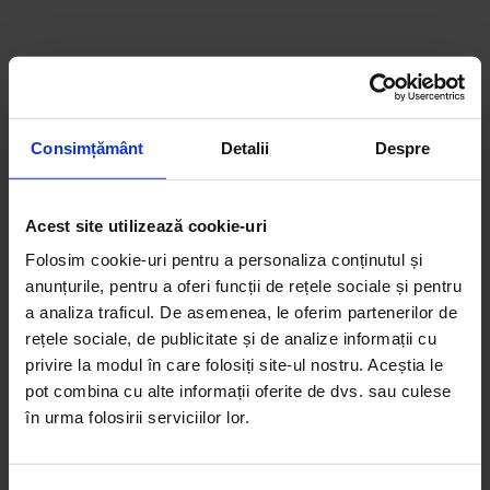
Consimțământ
Detalii
Despre
Acest site utilizează cookie-uri
Folosim cookie-uri pentru a personaliza conținutul și
anunțurile, pentru a oferi funcții de rețele sociale și pentru
a analiza traficul. De asemenea, le oferim partenerilor de
Reduceri!
rețele sociale, de publicitate și de analize informații cu
privire la modul în care folosiți site-ul nostru. Aceștia le
DoR #37 – Toamnă 2019
pot combina cu alte informații oferite de dvs. sau culese
30,00
lei
25,00
lei
în urma folosirii serviciilor lor.