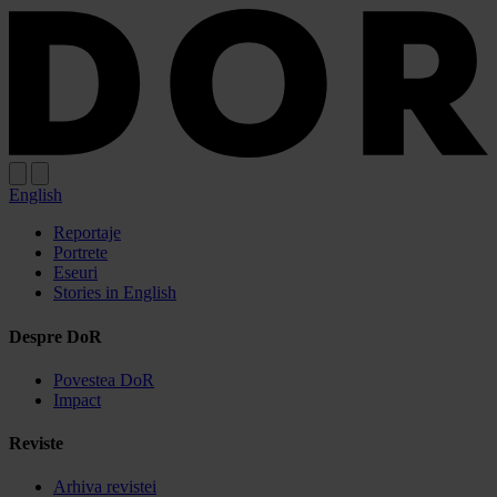
Sari
Sari
la
la
meniu
conținut
English
Reportaje
Portrete
Eseuri
Stories in English
Despre DoR
Povestea DoR
Impact
Reviste
Arhiva revistei