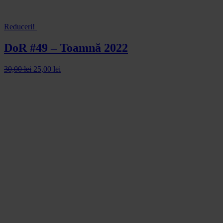
Reduceri!
DoR #49 – Toamnă 2022
30,00
lei
25,00
lei