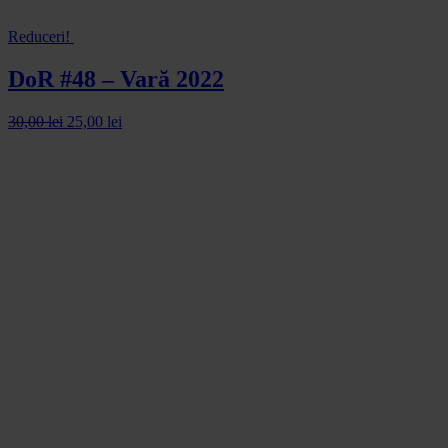
Reduceri!
DoR #48 – Vară 2022
30,00
lei
25,00
lei