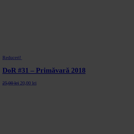
Reduceri!
DoR #31 – Primăvară 2018
25,00
lei
20,00
lei