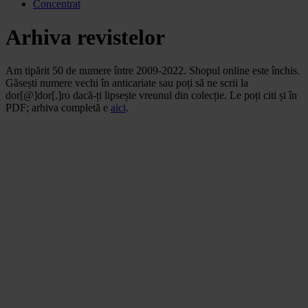
Concentrat
Arhiva revistelor
Am tipărit 50 de numere între 2009-2022. Shopul online este închis.
Găsești numere vechi în anticariate sau poți să ne scrii la
dor[@]dor[.]ro dacă-ți lipsește vreunul din colecție. Le poți citi și în
PDF; arhiva completă e
aici
.