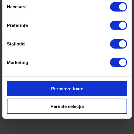
Selecția
Necesare
consimțământului
Preferinţe
Statistici
Marketing
Reduceri!
Permitere toate
DoR #36 – Vară 2019
Permite selecția
30,00
lei
25,00
lei