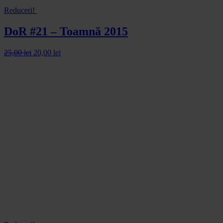
Reduceri!
DoR #21 – Toamnă 2015
25,00
lei
20,00
lei