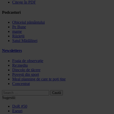
Citește în PDF
Podcasturi
Obiceiul pământului
Pe Bune
mame
Răzleții
Satul Mădălinei
Newsletters
Foaia de observație
Re:mediu
Dincolo de tăcere
Povești din sport
Meal planning de care te poți ține
Concentrat
Caută
după:
Sugestii:
DoR #50
Eseuri