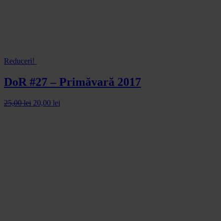
Reduceri!
DoR #27 – Primăvară 2017
25,00
lei
20,00
lei