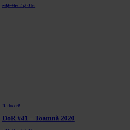
30,00
lei
25,00
lei
Reduceri!
DoR #41 – Toamnă 2020