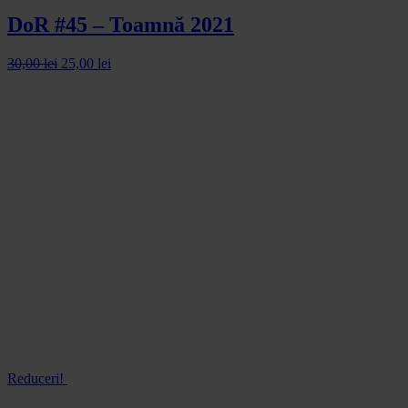
DoR #45 – Toamnă 2021
30,00
lei
25,00
lei
Reduceri!