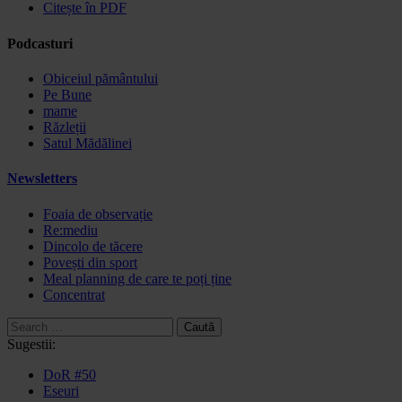
Citește în PDF
Podcasturi
Obiceiul pământului
Pe Bune
mame
Răzleții
Satul Mădălinei
Newsletters
Foaia de observație
Re:mediu
Dincolo de tăcere
Povești din sport
Meal planning de care te poți ține
Concentrat
Caută
după:
Sugestii:
DoR #50
Eseuri