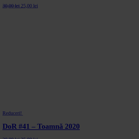
30,00
lei
25,00
lei
Reduceri!
DoR #41 – Toamnă 2020