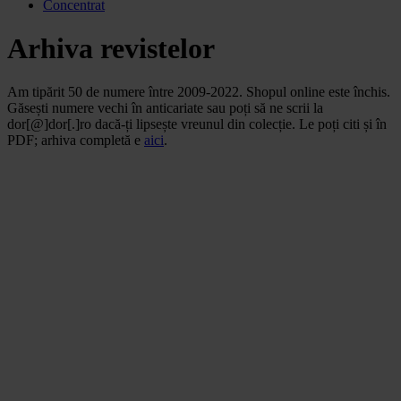
Concentrat
Arhiva revistelor
Am tipărit 50 de numere între 2009-2022. Shopul online este închis.
Găsești numere vechi în anticariate sau poți să ne scrii la
dor[@]dor[.]ro dacă-ți lipsește vreunul din colecție. Le poți citi și în
PDF; arhiva completă e
aici
.