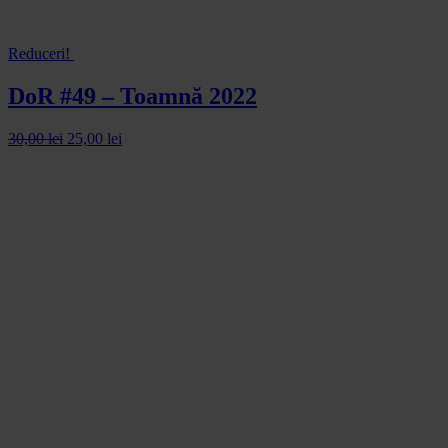
Reduceri!
DoR #49 – Toamnă 2022
30,00
lei
25,00
lei