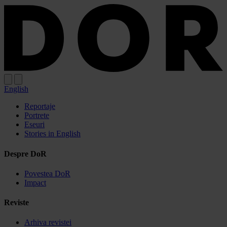
Sari
Sari
la
la
meniu
conținut
English
Reportaje
Portrete
Eseuri
Stories in English
Despre DoR
Povestea DoR
Impact
Reviste
Arhiva revistei