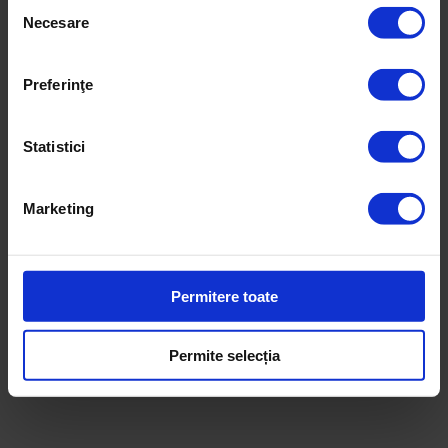
Selecția
Necesare
consimțământului
Preferinţe
Statistici
Marketing
Reduceri!
Permitere toate
DoR #36 – Vară 2019
Permite selecția
30,00
lei
25,00
lei