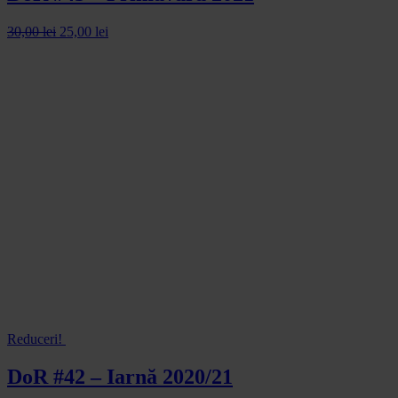
30,00
lei
25,00
lei
Reduceri!
DoR #42 – Iarnă 2020/21