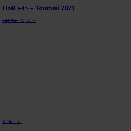
DoR #45 – Toamnă 2021
30,00
lei
25,00
lei
Reduceri!