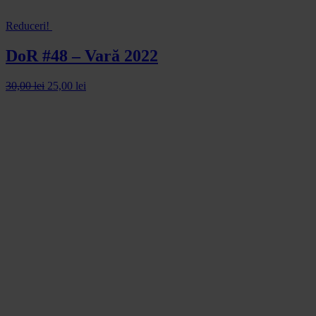
Reduceri!
DoR #48 – Vară 2022
30,00
lei
25,00
lei