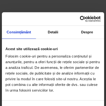
Consimțământ
Detalii
Despre
Acest site utilizează cookie-uri
Folosim cookie-uri pentru a personaliza conținutul și
anunțurile, pentru a oferi funcții de rețele sociale și pentru
a analiza traficul. De asemenea, le oferim partenerilor de
Reduceri!
rețele sociale, de publicitate și de analize informații cu
privire la modul în care folosiți site-ul nostru. Aceștia le
DoR #37 – Toamnă 2019
pot combina cu alte informații oferite de dvs. sau culese
30,00
lei
25,00
lei
în urma folosirii serviciilor lor.