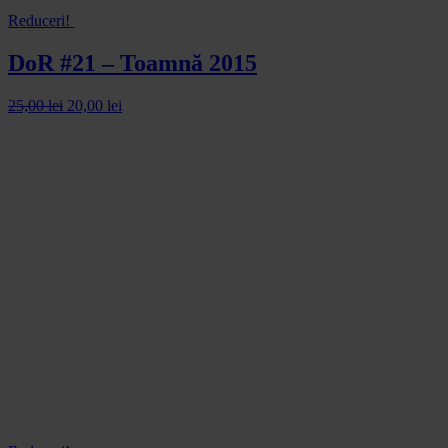
Reduceri!
DoR #21 – Toamnă 2015
25,00
lei
20,00
lei