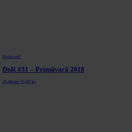
Reduceri!
DoR #31 – Primăvară 2018
25,00
lei
20,00
lei