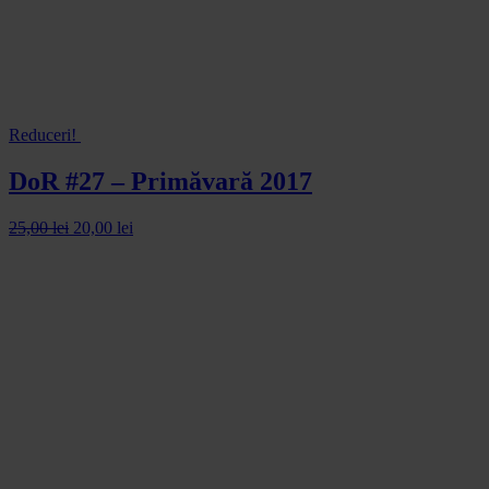
Reduceri!
DoR #27 – Primăvară 2017
25,00
lei
20,00
lei