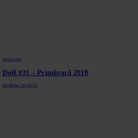
Reduceri!
DoR #31 – Primăvară 2018
25,00
lei
20,00
lei