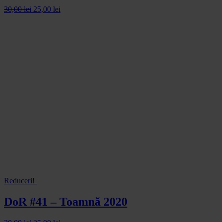
30,00
lei
25,00
lei
Reduceri!
DoR #41 – Toamnă 2020