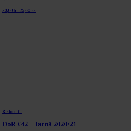
30,00
lei
25,00
lei
Reduceri!
DoR #42 – Iarnă 2020/21