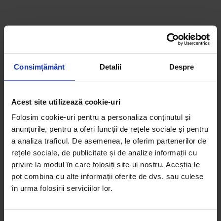
Consimțământ
Detalii
Despre
Acest site utilizează cookie-uri
Folosim cookie-uri pentru a personaliza conținutul și
anunțurile, pentru a oferi funcții de rețele sociale și pentru
a analiza traficul. De asemenea, le oferim partenerilor de
Reduceri!
rețele sociale, de publicitate și de analize informații cu
privire la modul în care folosiți site-ul nostru. Aceștia le
DoR #37 – Toamnă 2019
pot combina cu alte informații oferite de dvs. sau culese
30,00
lei
25,00
lei
în urma folosirii serviciilor lor.