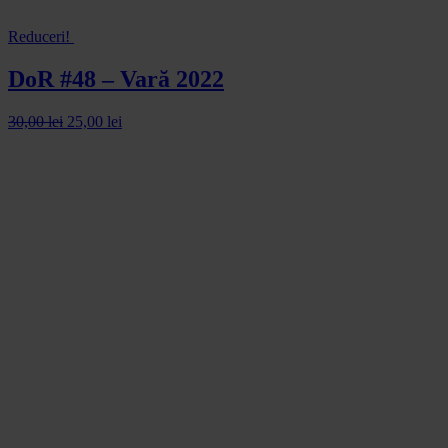
Reduceri!
DoR #48 – Vară 2022
30,00
lei
25,00
lei