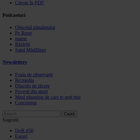
Citește în PDF
Podcasturi
Obiceiul pământului
Pe Bune
mame
Răzleții
Satul Mădălinei
Newsletters
Foaia de observație
Re:mediu
Dincolo de tăcere
Povești din sport
Meal planning de care te poți ține
Concentrat
Caută
după:
Sugestii:
DoR #50
Eseuri