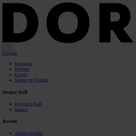
Sari
Sari
la
la
meniu
conținut
English
Reportaje
Portrete
Eseuri
Stories in English
Despre DoR
Povestea DoR
Impact
Reviste
Arhiva revistei