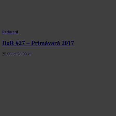
Reduceri!
DoR #27 – Primăvară 2017
25,00
lei
20,00
lei