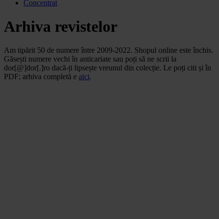
Concentrat
Arhiva revistelor
Am tipărit 50 de numere între 2009-2022. Shopul online este închis.
Găsești numere vechi în anticariate sau poți să ne scrii la
dor[@]dor[.]ro dacă-ți lipsește vreunul din colecție. Le poți citi și în
PDF; arhiva completă e
aici
.