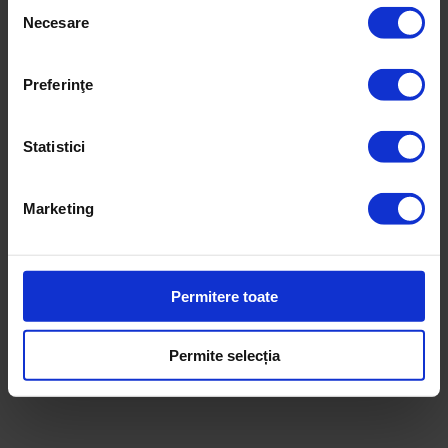
Selecția
Necesare
consimțământului
Preferinţe
Statistici
Marketing
Reduceri!
Permitere toate
DoR #36 – Vară 2019
Permite selecția
30,00
lei
25,00
lei