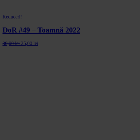
Reduceri!
DoR #49 – Toamnă 2022
30,00
lei
25,00
lei