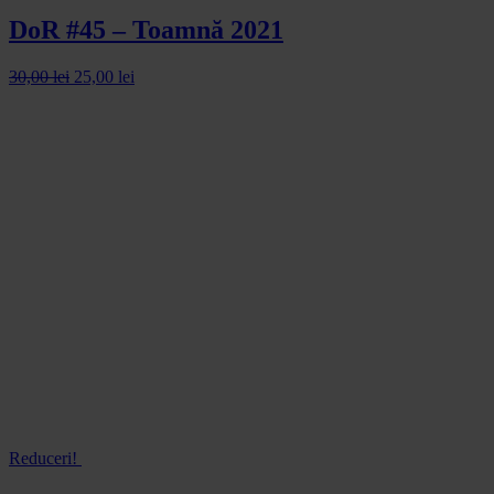
DoR #45 – Toamnă 2021
30,00
lei
25,00
lei
Reduceri!